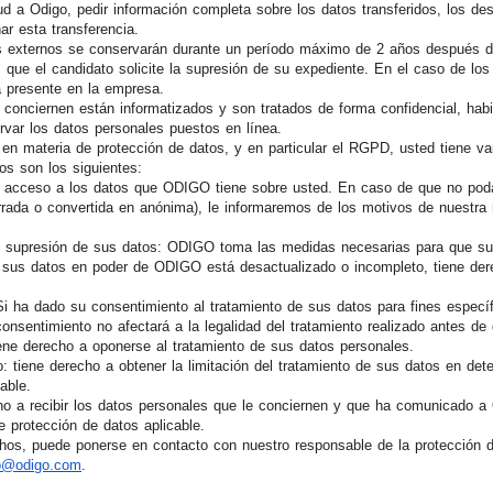
ud a Odigo, pedir información completa sobre los datos transferidos, los des
r esta transferencia.
s externos se conservarán durante un período máximo de 2 años después de
que el candidato solicite la supresión de su expediente. En el caso de los
á presente en la empresa.
 conciernen están informatizados y son tratados de forma confidencial, ha
rvar los datos personales puestos en línea.
 en materia de protección de datos, y en particular el RGPD, usted tiene va
os son los siguientes:
el acceso a los datos que ODIGO tiene sobre usted. En caso de que no poda
orrada o convertida en anónima), le informaremos de los motivos de nuestra 
de supresión de sus datos: ODIGO toma las medidas necesarias para que su
sus datos en poder de ODIGO está desactualizado o incompleto, tiene derec
Si ha dado su consentimiento al tratamiento de sus datos para fines específi
onsentimiento no afectará a la legalidad del tratamiento realizado antes de d
iene derecho a oponerse al tratamiento de sus datos personales.
to: tiene derecho a obtener la limitación del tratamiento de sus datos en de
able.
echo a recibir los datos personales que le conciernen y que ha comunicado
e protección de datos aplicable.
chos, puede ponerse en contacto con nuestro responsable de la protección 
o@odigo.com
.