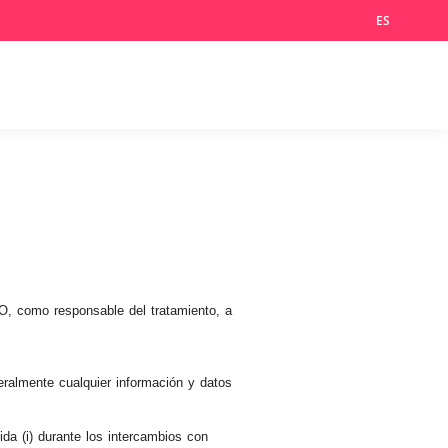
X
LinkedIn
Youtube
ES
Idioma
GO, como responsable del tratamiento, a
neralmente cualquier información y datos
da (i) durante los intercambios con