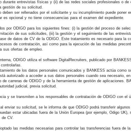
o durante entrevistas físicas y (ii) de las redes sociales profesionales o de
a gestión de su solicitud.
eben ser rellenados por el solicitante y su incumplimiento puede poner en 
nar es opcional y no tiene consecuencias para el examen del expediente.
os por ODIGO para los siguientes fines: (i) la gestión del proceso de selec
amitación de sus solicitudes, (iii) la gestión y el seguimiento de las entrevis
base de datos de CV de la ODIGO. Este tratamiento es necesario para la co
rocesos de contratación, así como para la ejecución de las medidas precont
a sus ofertas de empleo.
e interna, ODIGO utiliza el software DigitalRecruiters, publicado por BANKES
 controlarlas.
tamiento de los datos personales comunicados y BANKESS actúa como sub
 autorizado a acceder a sus datos personales cuando sea necesario, en p
tio de carreras de ODIGO y de la herramienta de gestión de aplicaciones.
toridad judicial, previa solicitud.
ncia y se transmiten a los responsables de contratación de ODIGO con el ú
 al enviar su solicitud, se le informa de que ODIGO podrá transferir alguno
puedan estar ubicadas fuera de la Unión Europea (por ejemplo, Odigo UK), si
s de CV.
ptado las medidas necesarias para controlar las transferencias fuera de l