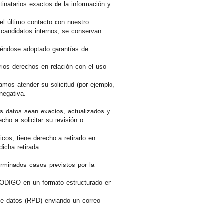
tinatarios exactos de la información y
l último contacto con nuestro
 candidatos internos, se conservan
biéndose adoptado garantías de
rios derechos en relación con el uso
mos atender su solicitud (por ejemplo,
negativa.
s datos sean exactos, actualizados y
ho a solicitar su revisión o
cos, tiene derecho a retirarlo en
icha retirada.
terminados casos previstos por la
 a ODIGO en un formato estructurado en
de datos (RPD) enviando un correo